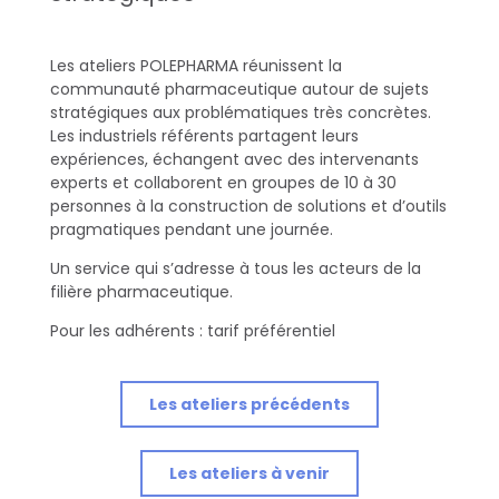
l
Les ateliers POLEPHARMA réunissent la
’
communauté pharmaceutique autour de sujets
stratégiques aux problématiques très concrètes.
i
Les industriels référents partagent leurs
expériences, échangent avec des intervenants
n
experts et collaborent en groupes de 10 à 30
personnes à la construction de solutions et d’outils
t
pragmatiques pendant une journée.
Un service qui s’adresse à tous les acteurs de la
e
filière pharmaceutique.
l
Pour les adhérents : tarif préférentiel
l
Les ateliers précédents
i
Les ateliers à venir
g