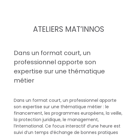
e
n
ATELIERS MAT’INNOS
c
e
Dans un format court, un
professionnel apporte son
c
expertise sur une thématique
o
métier
l
Dans un format court, un professionnel apporte
l
son expertise sur une thématique métier : le
financement, les programmes européens, la veille,
e
la protection juridique, le management,
l’international. Ce focus interactif d’une heure est
c
suivi d’un temps d’échange de bonnes pratiques