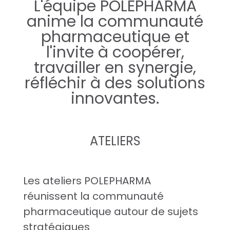
L'équipe POLEPHARMA
n
anime la communauté
pharmaceutique et
i
l'invite à coopérer,
m
travailler en synergie,
réfléchir à des solutions
a
innovantes.
t
i
ATELIERS
o
n
Les ateliers POLEPHARMA
réunissent la communauté
d
pharmaceutique autour de sujets
e
stratégiques