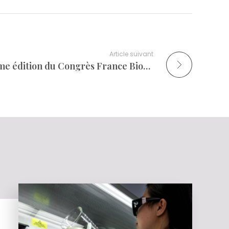
Article suivant
Grand succès pour la 8ème édition du Congrès France Bioproduction coorganisée par Medicen et Polepharma