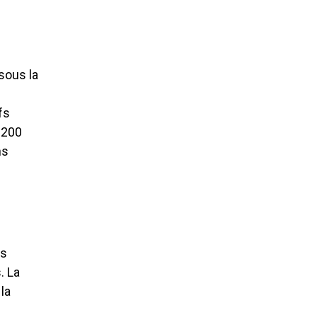
sous la
fs
200
ns
es
. La
la