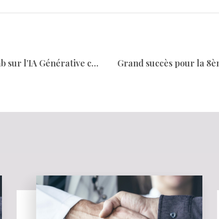
Mercredi 13 mars a eu lieu le Techlab sur l’IA Générative chez Novo Nordisk