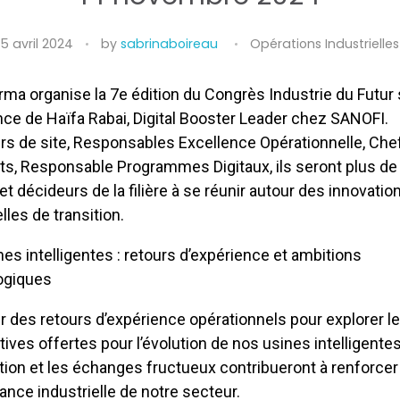
5 avril 2024
by
sabrinaboireau
Opérations Industrielles
ma organise la 7e édition
du
Congrès
Industrie
du
Futur
nce
de
Haïfa Rabai, Digital Booster Leader chez SANOFI.
urs
de
site, Responsables Excellence Opérationnelle, Che
ts, Responsable Programmes Digitaux, ils seront plus
de
 et décideurs
de
la filière à se réunir autour des innovatio
elles
de
transition.
es intelligentes : retours d’expérience et ambitions
ogiques
ir des retours d’expérience opérationnels pour explorer l
ives offertes pour l’évolution
de
nos usines intelligentes
ion et les échanges fructueux contribueront à renforcer 
ance industrielle
de
notre secteur.