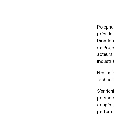
Polephar
préside
Directe
de
Proje
acteurs
industri
Nos usin
technol
S’enrich
perspect
coopérat
perform