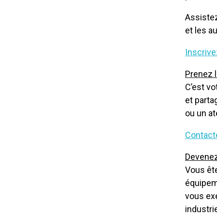
Assistez
et les a
Inscriv
Prenez l
C’est vo
et parta
ou un at
Contact
Devenez
Vous ête
équipem
vous ex
industri