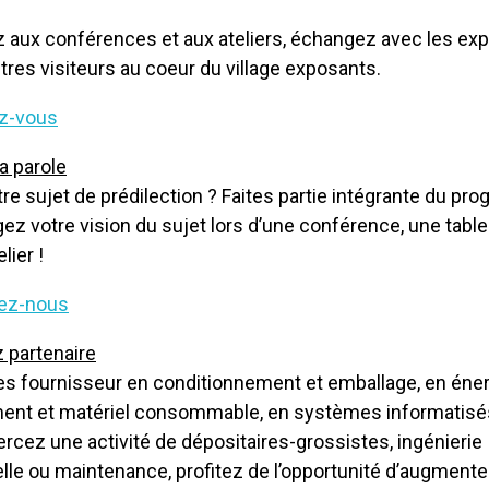
 aux conférences et aux ateliers, échangez avec les ex
utres visiteurs au coeur
du
village exposants.
ez-vous
a parole
tre sujet
de
prédilection ? Faites partie intégrante
du
pro
gez votre vision
du
sujet lors d’une conférence, une tabl
elier
!
ez-nous
 partenaire
s fournisseur en conditionnement et emballage, en éner
ent et matériel consommable, en systèmes informatisé
ercez une activité
de
dépositaires-grossistes, ingénierie
elle ou maintenance, profitez
de
l’opportunité d’augmente