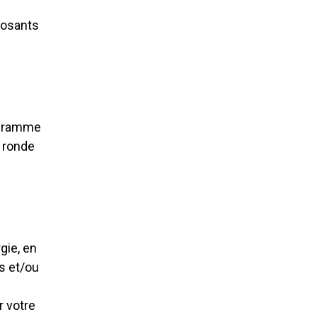
posants
gramme
e ronde
gie, en
s et/ou
r votre