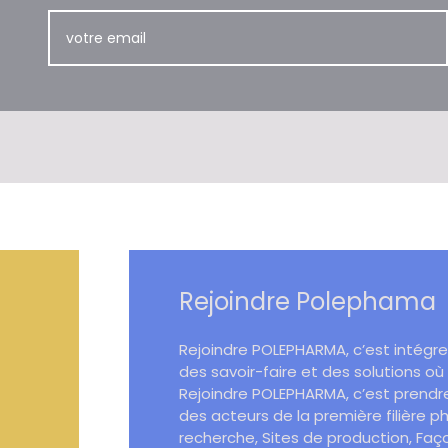
Rejoindre Polephama
Rejoindre POLEPHARMA, c’est intégrer
des savoir-faire et des solutions où
Rejoindre POLEPHARMA, c’est prendr
des acteurs de la première filière 
recherche, Sites de production, Faço