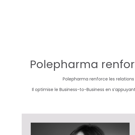
R
Polepharma renforce
é
Polepharma renforce les relations e
s
Il optimise le Business-to-Business en s’appuyant
e
a
u