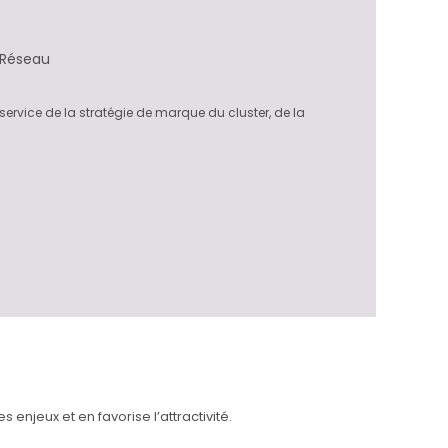
Réseau
ervice de la stratégie de marque du cluster, de la
 enjeux et en favorise l’attractivité.