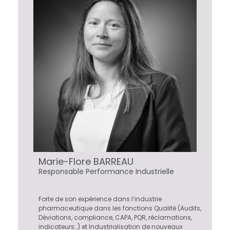
n
d
u
s
t
r
i
Marie-Flore BARREAU
Responsable Performance Industrielle
e
l
Forte de son expérience dans l’industrie
pharmaceutique dans les fonctions Qualité (Audits,
Déviations, compliance, CAPA, PQR, réclamations,
l
indicateurs…) et Industrialisation de nouveaux