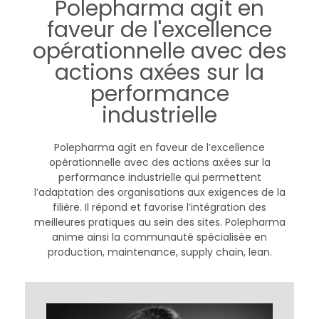
Polepharma agit en
p
faveur de l'excellence
opérationnelle avec des
é
actions axées sur la
r
performance
industrielle
a
t
Polepharma agit en faveur de l’excellence
opérationnelle avec des actions axées sur la
i
performance industrielle qui permettent
l’adaptation des organisations aux exigences de la
filière. Il répond et favorise l’intégration des
o
meilleures pratiques au sein des sites. Polepharma
anime ainsi la communauté spécialisée en
n
production, maintenance, supply chain, lean.
s
i